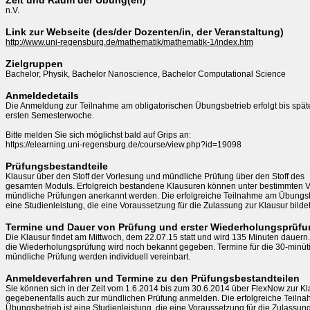
Zeit und Raum der Übung(en)
n.V.
Link zur Webseite (des/der Dozenten/in, der Veranstaltung)
http://www.uni-regensburg.de/mathematik/mathematik-1/index.htm
Zielgruppen
Bachelor, Physik, Bachelor Nanoscience, Bachelor Computational Science
Anmeldedetails
Die Anmeldung zur Teilnahme am obligatorischen Übungsbetrieb erfolgt bis späte
ersten Semesterwoche.

Bitte melden Sie sich möglichst bald auf Grips an:

Prüfungsbestandteile
Klausur über den Stoff der Vorlesung und mündliche Prüfung über den Stoff des

gesamten Moduls. Erfolgreich bestandene Klausuren können unter bestimmten V
mündliche Prüfungen anerkannt werden. Die erfolgreiche Teilnahme am Übungsbet
eine Studienleistung, die eine Voraussetzung für die Zulassung zur Klausur bildet
Termine und Dauer von Prüfung und erster Wiederholungsprüf
Die Klausur findet am Mittwoch, dem 22.07.15 statt und wird 135 Minuten dauern. 
die Wiederholungsprüfung wird noch bekannt gegeben. Termine für die 30-minüti
mündliche Prüfung werden individuell vereinbart.
Anmeldeverfahren und Termine zu den Prüfungsbestandteilen
Sie können sich in der Zeit vom 1.6.2014 bis zum 30.6.2014 über FlexNow zur Kl
gegebenenfalls auch zur mündlichen Prüfung anmelden. Die erfolgreiche Teilna
Übungsbetrieb ist eine Studienleistung, die eine Voraussetzung für die Zulassung