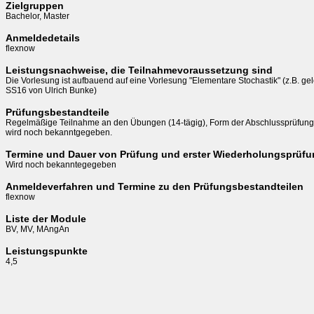
Zielgruppen
Bachelor, Master
Anmeldedetails
flexnow
Leistungsnachweise, die Teilnahmevoraussetzung sind
Die Vorlesung ist aufbauend auf eine Vorlesung "Elementare Stochastik" (z.B. gel
SS16 von Ulrich Bunke)
Prüfungsbestandteile
Regelmäßige Teilnahme an den Übungen (14-tägig), Form der Abschlussprüfung

wird noch bekanntgegeben. 
Termine und Dauer von Prüfung und erster Wiederholungsprüf
Wird noch bekanntegegeben
Anmeldeverfahren und Termine zu den Prüfungsbestandteilen
flexnow
Liste der Module
BV, MV, MAngAn
Leistungspunkte
4,5