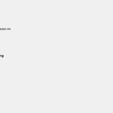
esen im

ung