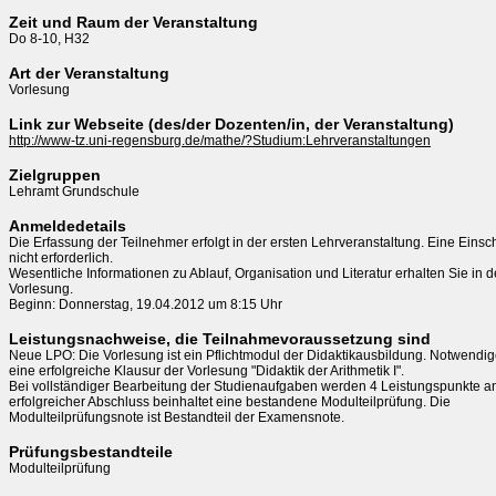
Zeit und Raum der Veranstaltung
Do 8-10, H32
Art der Veranstaltung
Vorlesung
Link zur Webseite (des/der Dozenten/in, der Veranstaltung)
http://www-tz.uni-regensburg.de/mathe/?Studium:Lehrveranstaltungen
Zielgruppen
Lehramt Grundschule
Anmeldedetails
Die Erfassung der Teilnehmer erfolgt in der ersten Lehrveranstaltung. Eine Einsch
nicht erforderlich.

Wesentliche Informationen zu Ablauf, Organisation und Literatur erhalten Sie in de
Vorlesung.

Beginn: Donnerstag, 19.04.2012 um 8:15 Uhr
Leistungsnachweise, die Teilnahmevoraussetzung sind
Neue LPO: Die Vorlesung ist ein Pflichtmodul der Didaktikausbildung. Notwendige
eine erfolgreiche Klausur der Vorlesung "Didaktik der Arithmetik I".

Bei vollständiger Bearbeitung der Studienaufgaben werden 4 Leistungspunkte an
erfolgreicher Abschluss beinhaltet eine bestandene Modulteilprüfung. Die

Modulteilprüfungsnote ist Bestandteil der Examensnote.
Prüfungsbestandteile
Modulteilprüfung