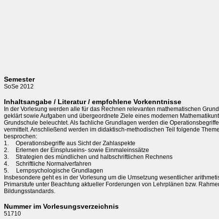
Semester
SoSe 2012
Inhaltsangabe / Literatur / empfohlene Vorkenntnisse
In der Vorlesung werden alle für das Rechnen relevanten mathematischen Grundb
geklärt sowie Aufgaben und übergeordnete Ziele eines modernen Mathematikunter
Grundschule beleuchtet. Als fachliche Grundlagen werden die Operationsbegriff
vermittelt. Anschließend werden im didaktisch-methodischen Teil folgende Theme
besprochen: 

1.	Operationsbegriffe aus Sicht der Zahlaspekte

2.	Erlernen der Einspluseins- sowie Einmaleinssätze

3.	Strategien des mündlichen und halbschriftlichen Rechnens

4.	Schriftliche Normalverfahren

5.     Lernpsychologische Grundlagen

Insbesondere geht es in der Vorlesung um die Umsetzung wesentlicher arithmetisc
Primarstufe unter Beachtung aktueller Forderungen von Lehrplänen bzw. Rahmenr
Nummer im Vorlesungsverzeichnis
51710