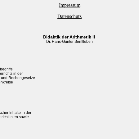
Impressum
Datenschutz
Didaktik der Arithmetik II 
Dr. Hans-Günter Senftleben
egriffe

richts in der

e und Rechengesetze

nkreise

her Inhalte in der

ichtlinien sowie
