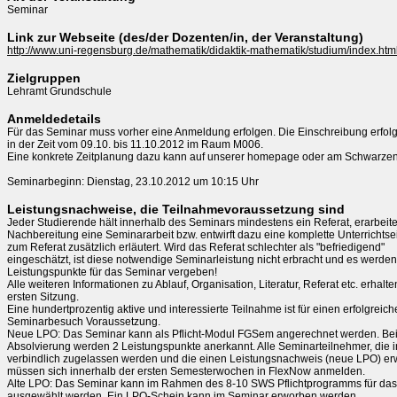
Seminar
Link zur Webseite (des/der Dozenten/in, der Veranstaltung)
http://www.uni-regensburg.de/mathematik/didaktik-mathematik/studium/index.htm
Zielgruppen
Lehramt Grundschule
Anmeldedetails
Für das Seminar muss vorher eine Anmeldung erfolgen. Die Einschreibung erfolgt
in der Zeit vom 09.10. bis 11.10.2012 im Raum M006.

Eine konkrete Zeitplanung dazu kann auf unserer homepage oder am Schwarzen 
Leistungsnachweise, die Teilnahmevoraussetzung sind
Jeder Studierende hält innerhalb des Seminars mindestens ein Referat, erarbeitet
Nachbereitung eine Seminararbeit bzw. entwirft dazu eine komplette Unterrichtsei
zum Referat zusätzlich erläutert. Wird das Referat schlechter als "befriedigend"

eingeschätzt, ist diese notwendige Seminarleistung nicht erbracht und es werden 
Leistungspunkte für das Seminar vergeben!

Alle weiteren Informationen zu Ablauf, Organisation, Literatur, Referat etc. erhalten
ersten Sitzung.

Eine hundertprozentig aktive und interessierte Teilnahme ist für einen erfolgreich
Seminarbesuch Voraussetzung. 

Neue LPO: Das Seminar kann als Pflicht-Modul FGSem angerechnet werden. Bei e
Absolvierung werden 2 Leistungspunkte anerkannt. Alle Seminarteilnehmer, die in
verbindlich zugelassen werden und die einen Leistungsnachweis (neue LPO) erw
müssen sich innerhalb der ersten Semesterwochen in FlexNow anmelden.

Alte LPO: Das Seminar kann im Rahmen des 8-10 SWS Pflichtprogramms für das
ausgewählt werden. Ein LPO-Schein kann im Seminar erworben werden.
