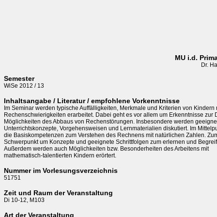
MU i.d. Pri
Dr. H
Semester
WiSe 2012 / 13
Inhaltsangabe / Literatur / empfohlene Vorkenntnisse
Im Seminar werden typische Auffälligkeiten, Merkmale und Kriterien von Kindern m
Rechenschwierigkeiten erarbeitet. Dabei geht es vor allem um Erkenntnisse zur D
Möglichkeiten des Abbaus von Rechenstörungen. Insbesondere werden geeignet
Unterrichtskonzepte, Vorgehensweisen und Lernmaterialien diskutiert. Im Mittelp
die Basiskompetenzen zum Verstehen des Rechnens mit natürlichen Zahlen. Zum 
Schwerpunkt um Konzepte und geeignete Schrittfolgen zum erlernen und Begrei
Außerdem werden auch Möglichkeiten bzw. Besonderheiten des Arbeitens mit

mathematisch-talentierten Kindern erörtert. 
Nummer im Vorlesungsverzeichnis
51751
Zeit und Raum der Veranstaltung
Di 10-12, M103
Art der Veranstaltung