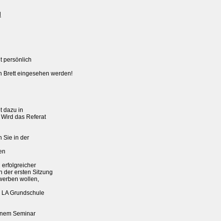
l
 persönlich

 Brett eingesehen werden!

 dazu in

 Wird das Referat

 Sie in der

en

rfolgreicher

 der ersten Sitzung

erben wollen,

 LA Grundschule

inem Seminar
