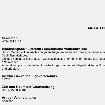
MU i.d. Pr
Semester
WiSe 2012 / 13
Inhaltsangabe / Literatur / empfohlene Vorkenntnisse
Um im Mathematikunterricht von guten Aufgaben reden zu können, bedarf es eine
Qualitätsmaßstabes.

Ziel des Seminars ist es, diesen Qualitätsmaßstab kennenzulernen und auf Aufga
anzuwenden.

Anhand von praxisorientierten Ausarbeitungen werden wichtige didaktische Grun
Nummer im Vorlesungsverzeichnis
51756
Zeit und Raum der Veranstaltung
Do 14-15:30, M101
Art der Veranstaltung
Seminar