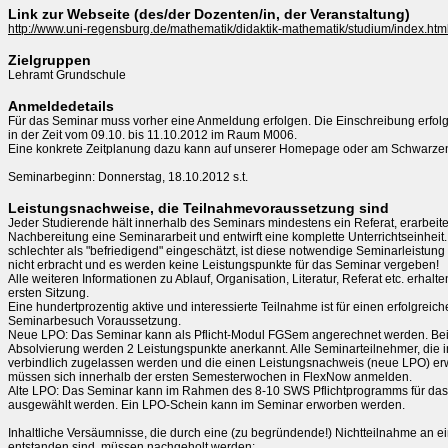
Link zur Webseite (des/der Dozenten/in, der Veranstaltung)
http://www.uni-regensburg.de/mathematik/didaktik-mathematik/studium/index.htm
Zielgruppen
Lehramt Grundschule
Anmeldedetails
Für das Seminar muss vorher eine Anmeldung erfolgen. Die Einschreibung erfolgt
in der Zeit vom 09.10. bis 11.10.2012 im Raum M006.

Eine konkrete Zeitplanung dazu kann auf unserer Homepage oder am Schwarzen
Leistungsnachweise, die Teilnahmevoraussetzung sind
Jeder Studierende hält innerhalb des Seminars mindestens ein Referat, erarbeitet
Nachbereitung eine Seminararbeit und entwirft eine komplette Unterrichtseinheit.
schlechter als "befriedigend" eingeschätzt, ist diese notwendige Seminarleistung

nicht erbracht und es werden keine Leistungspunkte für das Seminar vergeben!

Alle weiteren Informationen zu Ablauf, Organisation, Literatur, Referat etc. erhalten
ersten Sitzung.

Eine hundertprozentig aktive und interessierte Teilnahme ist für einen erfolgreich
Seminarbesuch Voraussetzung. 

Neue LPO: Das Seminar kann als Pflicht-Modul FGSem angerechnet werden. Bei e
Absolvierung werden 2 Leistungspunkte anerkannt. Alle Seminarteilnehmer, die in
verbindlich zugelassen werden und die einen Leistungsnachweis (neue LPO) erw
müssen sich innerhalb der ersten Semesterwochen in FlexNow anmelden.

Alte LPO: Das Seminar kann im Rahmen des 8-10 SWS Pflichtprogramms für das
ausgewählt werden. Ein LPO-Schein kann im Seminar erworben werden.

Inhaltliche Versäumnisse, die durch eine (zu begründende!) Nichtteilnahme an e
entstanden sind, müssen nachgeholt werden:
