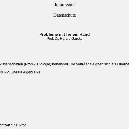
Impressum
Datenschutz
Probleme mit freiem Rand
Prof. Dr. Harald Garcke
enschaften (Physik, Biologie) behandelt. Die VortrÃ¤ge eignen sich als Einarbei
s I-IV, Lineare Algebra I-II
zeitig bei Prof.
