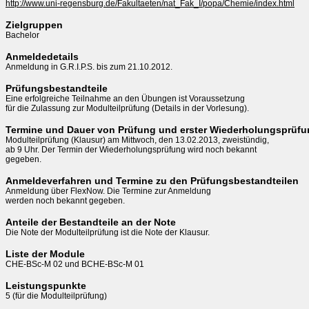
http://www.uni-regensburg.de/Fakultaeten/nat_Fak_I/popa/Chemie/index.html
Zielgruppen
Bachelor
Anmeldedetails
Anmeldung in G.R.I.P.S. bis zum 21.10.2012.
Prüfungsbestandteile
Eine erfolgreiche Teilnahme an den Übungen ist Voraussetzung 

für die Zulassung zur Modulteilprüfung (Details in der Vorlesung).
Termine und Dauer von Prüfung und erster Wiederholungsprüf
Modulteilprüfung (Klausur) am Mittwoch, den 13.02.2013, zweistündig,  

ab 9 Uhr. Der Termin der Wiederholungsprüfung wird noch bekannt 

gegeben. 
Anmeldeverfahren und Termine zu den Prüfungsbestandteilen
Anmeldung über FlexNow. Die Termine zur Anmeldung 

werden noch bekannt gegeben. 
Anteile der Bestandteile an der Note
Die Note der Modulteilprüfung ist die Note der Klausur. 
Liste der Module
CHE-BSc-M 02 und BCHE-BSc-M 01
Leistungspunkte
5 (für die Modulteilprüfung)