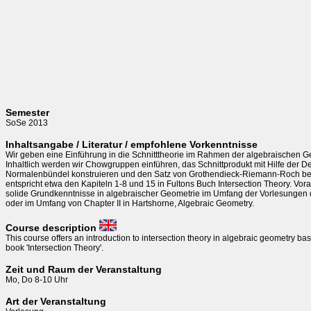
Semester
SoSe 2013
Inhaltsangabe / Literatur / empfohlene Vorkenntnisse
Wir geben eine Einführung in die Schnitttheorie im Rahmen der algebraischen Ge
Inhaltlich werden wir Chowgruppen einführen, das Schnittprodukt mit Hilfe der De
Normalenbündel konstruieren und den Satz von Grothendieck-Riemann-Roch beh
entspricht etwa den Kapiteln 1-8 und 15 in Fultons Buch Intersection Theory. Vor
solide Grundkenntnisse in algebraischer Geometrie im Umfang der Vorlesungen d
oder im Umfang von Chapter II in Hartshorne, Algebraic Geometry. 
Course description
This course offers an introduction to intersection theory in algebraic geometry bas
book 'Intersection Theory'.  
Zeit und Raum der Veranstaltung
Mo, Do 8-10 Uhr
Art der Veranstaltung