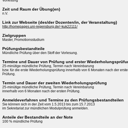
Vorlesung
Zeit und Raum der Übung(en)
n.V.
Link zur Webseite (des/der Dozenten/in, der Veranstaltung)
http://homepages.uni-regensburg.de/~kuk22111/
Zielgruppen
Master, Promotionsstudium
Prüfungsbestandteile
Mündliche Prüfung über den Stoff der Vorlesung.
Termine und Dauer von Prüfung und erster Wiederholungsprüf
25-minütige mündliche Prüfung, Termin nach Vereinbarung 

bzw. für die erste Wiederholungsprüfung innerhalb von 6 Monaten nach der erste
Termin und Dauer der zweiten Wiederholungsprüfung
25-minütige mündliche Prüfung, Termin nach Vereinbarung 

innerhalb von 6 Monaten nach der ersten Prüfung.
Anmeldeverfahren und Termine zu den Prüfungsbestandteilen
Sie können sich in der Zeit vom 1.5.2013 bis zum 15.7.2013 

Anteile der Bestandteile an der Note
100 % mündliche Prüfung