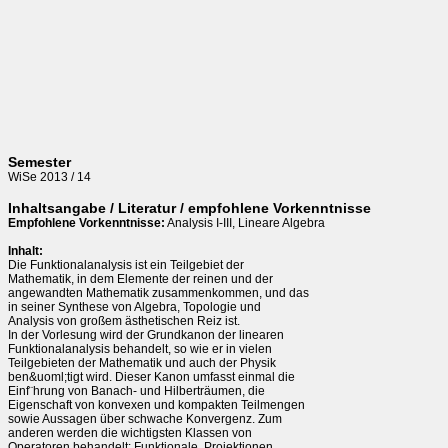
Semester
WiSe 2013 / 14
Inhaltsangabe / Literatur / empfohlene Vorkenntnisse
Empfohlene Vorkenntnisse:
Analysis I-III, Lineare Algebra
Inhalt:
Die Funktionalanalysis ist ein Teilgebiet der
Mathematik, in dem Elemente der reinen und der
angewandten Mathematik zusammenkommen, und das
in seiner Synthese von Algebra, Topologie und
Analysis von großem ästhetischen Reiz ist.
In der Vorlesung wird der Grundkanon der linearen
Funktionalanalysis behandelt, so wie er in vielen
Teilgebieten der Mathematik und auch der Physik
ben&uoml;tigt wird. Dieser Kanon umfasst einmal die
Einf¨hrung von Banach- und Hilberträumen, die
Eigenschaft von konvexen und kompakten Teilmengen
sowie Aussagen über schwache Konvergenz. Zum
anderen werden die wichtigsten Klassen von
Operatoren behandelt: Funktionale, Projektionen,