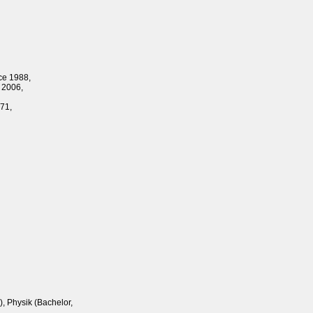
ce 1988,
 2006,
971,
 Physik (Bachelor,
