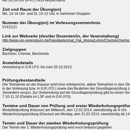
Mo 16-18 Uhr (H 47), nicht verpflichtend
Zeit und Raum der Übung(en)
Mo, 14-16 Uhr  und Di, 10-12 Uhr, in mehreren Gruppen.
Nummer der Übung(en) im Vorlesungsverzeichnis
51431(2)
Link zur Webseite (des/der Dozenten/in, der Veranstaltung)
http://www.uni-regensburg.de/Fakultaeten/nat_Fak_I/popa/Lehre/Chemie/chemie
Zielgruppen
Bachelor, Chemie, Biochemie
Anmeldedetails
Anmeldung in G.R.I.P.S. bis zum 20.10.2013.

Prüfungsbestandteile
Die Teilnahme an der Klausur setzt eine erfolgreiche, aktive Teilnahme in den Üb
in der Vorlesung bzw. in G.R.I.P.S.) sowie das Bestehen der Grundlagenprüfung z
Semesters voraus. Zur Vorbereitung auf die Grundlagenprüfung gibt es einen Vor
7.10-11.10 (Details im LSF und in G.R.I.P.S). 
Termine und Dauer von Prüfung und erster Wiederholungsprüf
Modulteilprüfung (Klausur) am Mittwoch, den 12.02.2014, zweistündig ab 9 Uhr. 

Wiederholungsprüfung (Klausur) am Montag, den 31.03.2014, zweistündig ab 14 
Termin und Dauer der zweiten Wiederholungsprüfung
Der Termin der 2. Wiederholungsprüfung wird noch bekannt gegeben. 