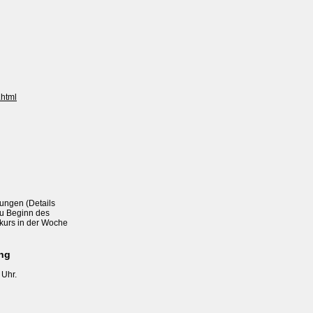
.html
ungen (Details

u Beginn des

kurs in der Woche

ung
Uhr. 