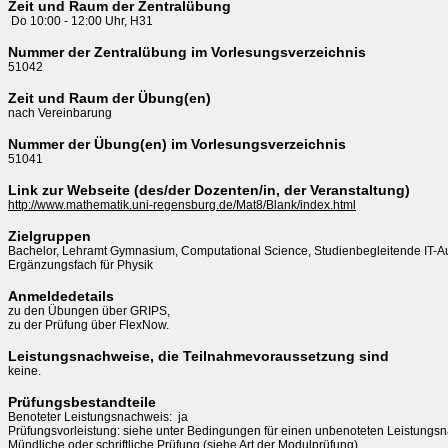
Zeit und Raum der Zentralübung
 Do 10:00 - 12:00 Uhr, H31
Nummer der Zentralübung im Vorlesungsverzeichnis
51042
Zeit und Raum der Übung(en)
nach Vereinbarung
Nummer der Übung(en) im Vorlesungsverzeichnis
51041
Link zur Webseite (des/der Dozenten/in, der Veranstaltung)
http://www.mathematik.uni-regensburg.de/Mat8/Blank/index.html
Zielgruppen
Bachelor, Lehramt Gymnasium, Computational Science, Studienbegleitende IT-Au
Ergänzungsfach für Physik
Anmeldedetails
zu den Übungen über GRIPS,

zu der Prüfung über FlexNow.
Leistungsnachweise, die Teilnahmevoraussetzung sind
keine.
Prüfungsbestandteile
Benoteter Leistungsnachweis:  ja 

Prüfungsvorleistung: siehe unter Bedingungen für einen unbenoteten Leistungsn
Mündliche oder schriftliche Prüfung (siehe Art der Modulprüfung).
