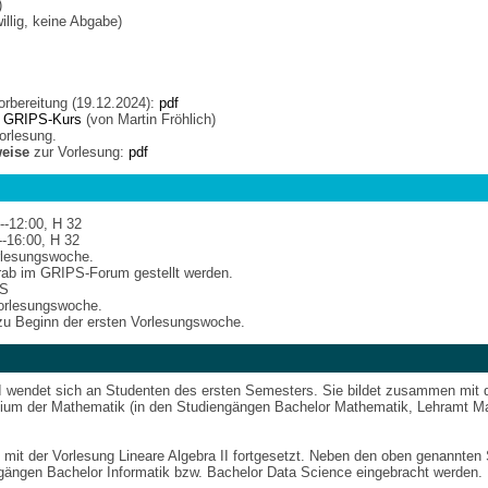
)
iwillig, keine Abgabe)
orbereitung (19.12.2024):
pdf
:
GRIPS-Kurs
(von Martin Fröhlich)
orlesung.
weise
zur Vorlesung:
pdf
--12:00, H 32
--16:00, H 32
orlesungswoche.
ab im GRIPS-Forum gestellt werden.
PS
Vorlesungswoche.
u Beginn der ersten Vorlesungswoche.
 I wendet sich an Studenten des ersten Semesters. Sie bildet zusammen mit d
dium der Mathematik (in den Studiengängen Bachelor Mathematik, Lehramt Ma
 mit der Vorlesung Lineare Algebra II fortgesetzt. Neben den oben genannte
gängen Bachelor Informatik bzw. Bachelor Data Science eingebracht werden.