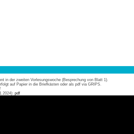
nt in der zweiten Vorlesungswoche (Besprechung von Blatt 1).
olgt auf Papier in die Briefkästen oder als pdf via GRIPS.
f
1.2024):
pdf
n (28.11.2024):
pdf
tufenform (21.01.2025):
pdf
forderlichen Punkte für die Studienleistung habe, soll ich mich dann überhau
23; keine Abgabe. Bitte vor der Bearbeitung von Blatt 1 anschauen!
24; Abgabe bis 21.10.2024, 10:05.
24; Abgabe bis 28.10.2024, 10:05.