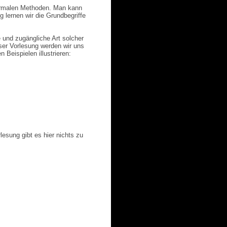
formalen Methoden. Man kann
 lernen wir die Grundbegriffe
 und zugängliche Art solcher
eser Vorlesung werden wir uns
 Beispielen illustrieren:
lesung gibt es hier nichts zu