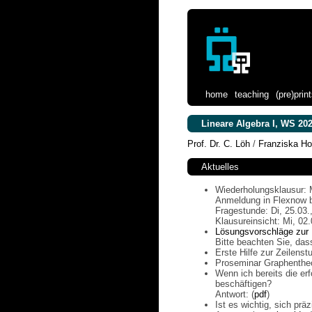
home
teaching
(pre)prin
Lineare Algebra I, WS 20
Prof. Dr. C. Löh
/
Franziska H
Aktuelles
Wiederholungsklausur: M
Anmeldung in Flexnow b
Fragestunde: Di, 25.03.
Klausureinsicht: Mi, 02
Lösungsvorschläge zur 
Bitte beachten Sie, das
Erste Hilfe zur Zeilens
Proseminar Graphenthe
Wenn ich bereits die er
beschäftigen?
Antwort: (
pdf
)
Ist es wichtig, sich pr