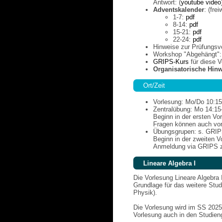
Antwort: (
youtube video
Adventskalender
: (fre
1-7:
pdf
8-14:
pdf
15-21:
pdf
22-24:
pdf
Hinweise zur Prüfungsv
Workshop "Abgehängt"
GRIPS-Kurs
für diese V
Organisatorische Hin
Ort/Zeit
Vorlesung: Mo/Do 10:15
Zentralübung: Mo 14:15
Beginn in der ersten V
Fragen können auch vor
Übungsgrupen: s. GRI
Beginn in der zweiten 
Anmeldung via GRIPS z
Lineare Algebra I
Die Vorlesung Lineare Algebra
Grundlage für das weitere Stu
Physik).
Die Vorlesung wird im SS 2025
Vorlesung auch in den Studien