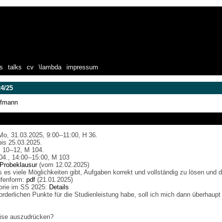
ts
talks
cv
\lambda
impressum
24/25
ofmann
o, 31.03.2025, 9:00--11:00, H 36.
is 25.03.2025.
, 10--12, M 104.
.04., 14:00--15:00, M 103
Probeklausur
(vom 12.02.2025)
s es viele Möglichkeiten gibt, Aufgaben korrekt und vollständig zu lösen und d
tufenform:
pdf
(21.01.2025)
orie im SS 2025:
Details
forderlichen Punkte für die Studienleistung habe, soll ich mich dann überhau
äzise auszudrücken?