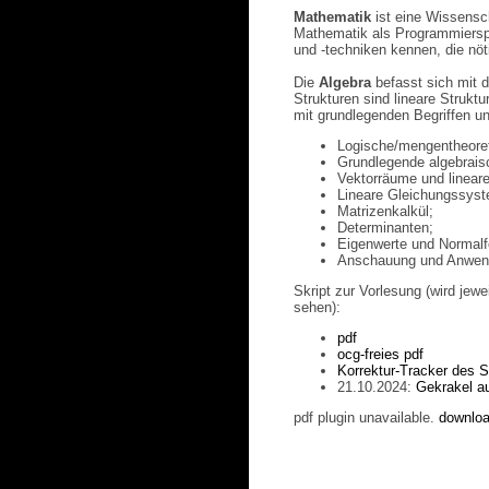
Mathematik
ist eine Wissensc
Mathematik als Programmierspra
und -techniken kennen, die nö
Die
Algebra
befasst sich mit d
Strukturen sind lineare Strukt
mit grundlegenden Begriffen u
Logische/mengentheore
Grundlegende algebrais
Vektorräume und linear
Lineare Gleichungssyst
Matrizenkalkül;
Determinanten;
Eigenwerte und Normal
Anschauung und Anwendu
Skript zur Vorlesung (wird jewe
sehen):
pdf
ocg-freies pdf
Korrektur-Tracker des S
21.10.2024:
Gekrakel au
pdf plugin unavailable.
downloa