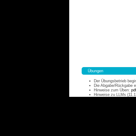
Übungen
Der Übungsbetrieb begin
Die Abgabe/Rückgabe erf
Hinweise zum Üben:
pd
Hinweise zu LLMs (11.1
Hinweise zu Gleichunge
Erste Hilfe zur Zeilens
Wenn ich bereits die er
beschäftigen?
Antwort: (
pdf
)
Blatt 0:
pdf
vom 14.10.20
Blatt 1:
pdf
vom 14.10.20
Blatt 2:
pdf
vom 21.10.20