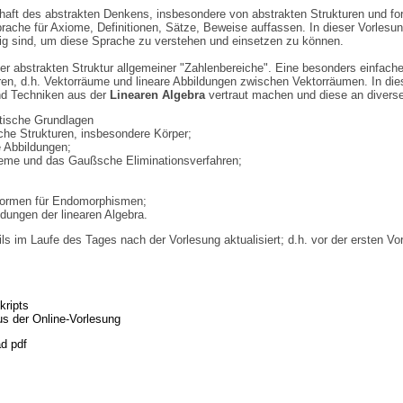
haft des abstrakten Denkens, insbesondere von abstrakten Strukturen und 
che für Axiome, Definitionen, Sätze, Beweise auffassen. In dieser Vorlesung
tig sind, um diese Sprache zu verstehen und einsetzen zu können.
er abstrakten Struktur allgemeiner "Zahlenbereiche". Eine besonders einfache
uren, d.h. Vektorräume und lineare Abbildungen zwischen Vektorräumen. In di
nd Techniken aus der
Linearen Algebra
vertraut machen und diese an diversen
tische Grundlagen
che Strukturen, insbesondere Körper;
e Abbildungen;
eme und das Gaußsche Eliminationsverfahren;
formen für Endomorphismen;
ngen der linearen Algebra.
ils im Laufe des Tages nach der Vorlesung aktualisiert; d.h. vor der ersten Vor
kripts
s der Online-Vorlesung
d pdf