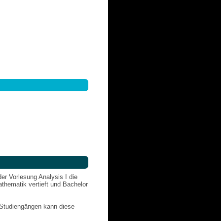
er Vorlesung Analysis I die
thematik vertieft und Bachelor
n Studiengängen kann diese